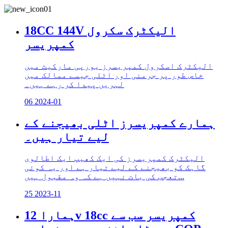
18CC 144V الیکٹرک سکرول
کمپریسر
الیکٹرک اسکرول کمپریسرز یورپی مارکیٹ میں
خاص طور پر جرمنی اور اٹلی جیسے ممالک میں
لہریں پیدا کر رہے ہیں۔
06
2024-01
ہمارے کمپریسرز اٹلی بھیجنے کے
لیے تیار ہیں۔
الیکٹرک کمپریسرز کی ایک کھیپ ایک اطالوی
گاہک کو بھیجنے کے لیے تیار ہے اور یہ کوئی
تعجب کی بات نہیں ہے کہ وہ مقبول ہیں...
25
2023-11
ہمارا 12v 18cc کمپریسر سب سے