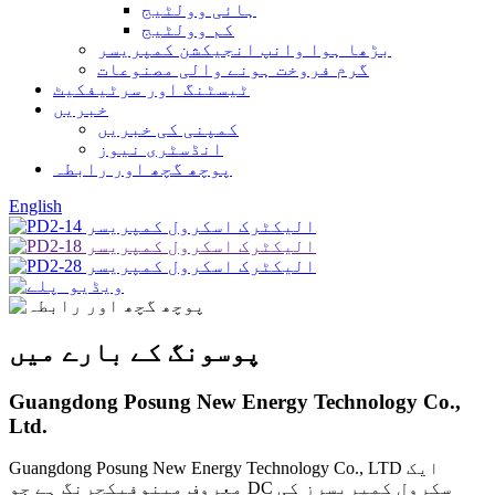
ہائی وولٹیج
کم وولٹیج
بڑھا ہوا وانپ انجیکشن کمپریسر
گرم فروخت ہونے والی مصنوعات
ٹیسٹنگ اور سرٹیفکیٹ
خبریں
کمپنی کی خبریں
انڈسٹری نیوز
پوچھ گچھ اور رابطہ
English
پوسونگ کے بارے میں
Guangdong Posung New Energy Technology Co.,
Ltd.
Guangdong Posung New Energy Technology Co., LTD ایک
معروف مینوفیکچرنگ ہے جو DC سکرول کمپریسرز کی