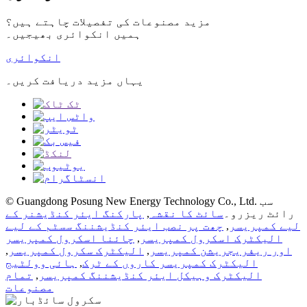
مزید مصنوعات کی تفصیلات چاہتے ہیں؟
ہمیں انکوائری بھیجیں۔
انکوائری
یہاں مزید دریافت کریں۔
© Guangdong Posung New Energy Technology Co., Ltd. سب
رائٹ ریزرو۔
سائٹ کا نقشہ
,
پارکنگ ایئر کنڈیشنر کے
لیے کمپریسر
,
چھت پر نصب ایئر کنڈیشننگ سسٹم کے لیے
الیکٹرک اسکرول کمپریسر
,
چائنا اسکرول کمپریسر
اور ریفریجریشن کمپریسر
,
الیکٹرک سکرول کمپریسر
,
الیکٹرک کمپریسر کاروں کے ٹرک
,
ہائی وولٹیج
الیکٹرک وہیکل ایئر کنڈیشننگ کمپریسر
,
تمام
مصنوعات