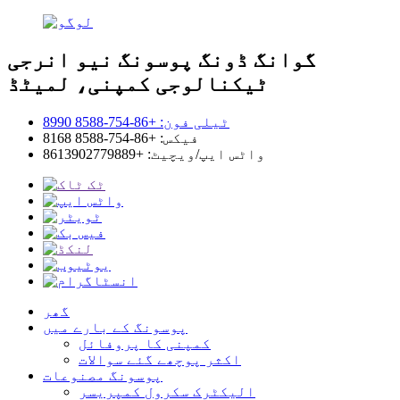
گوانگ ڈونگ پوسونگ نیو انرجی
ٹیکنالوجی کمپنی، لمیٹڈ
ٹیلی فون: +86-754-8588 8990
فیکس: +86-754-8588 8168
واٹس ایپ/ویچیٹ: +8613902779889
گھر
پوسونگ کے بارے میں
کمپنی کا پروفائل
اکثر پوچھے گئے سوالات
پوسونگ مصنوعات
الیکٹرک سکرول کمپریسر