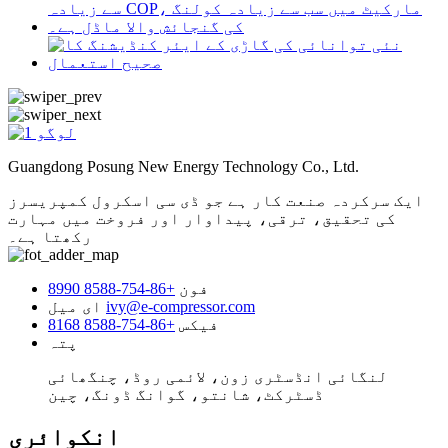
Guangdong Posung New Energy Technology Co., Ltd.
ایک سرکردہ صنعت کار ہے جو ڈی سی اسکرول کمپریسرز
کی تحقیق، ترقی، پیداوار اور فروخت میں مہارت
رکھتا ہے۔
فون
+86-754-8588 8990
ivy@e-compressor.com
ای میل
فیکس
+86-754-8588 8168
پتہ
لنگائی انڈسٹری زون، لائمی روڈ، چنگھائی
ڈسٹرکٹ، شانتو، گوانگ ڈونگ، چین
انکوائری