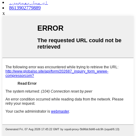
ای میل بھیجیں۔
8613902779889
x