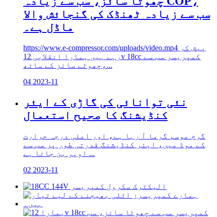
چھوٹا سائز، سب سے زیادہ COP،
سب سے زیادہ ٹھنڈک کی گنجائش والا
ماڈل ہے۔
https://www.e-compressor.com/uploads/video.mp4 پیش کر
رہے ہیں ہمارا انقلابی 12v 18cc کمپریسر سب سے
چھوٹے سائز کے ساتھ،...
04
2023-11
نئی توانائی کی گاڑی کے ایئر
کنڈیشنگ کا صحیح استعمال
گرم موسم گرما آ رہا ہے، اور اعلی درجہ حرارت
کے موڈ میں، ایئر کنڈیشنگ قدرتی طور پر سب سے
اوپر بن جاتا ہے ...
02
2023-11